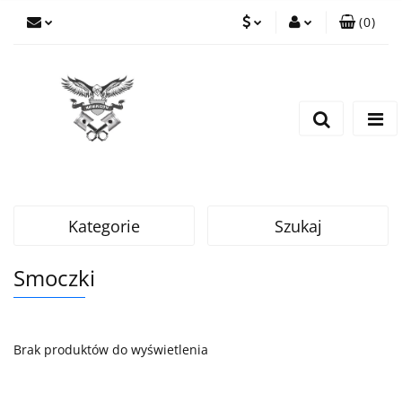
(
0
)
PLN
Zaloguj się
Zarejestruj się
EUR
Dodaj zgłoszenie
CZK
Kategorie
Szukaj
Smoczki
Brak produktów do wyświetlenia