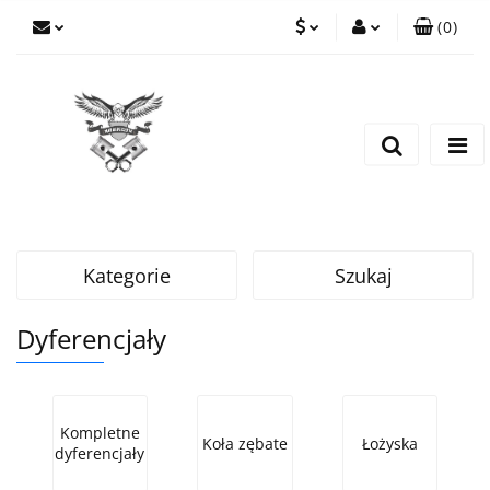
(
0
)
PLN
Zaloguj się
Zarejestruj się
EUR
Dodaj zgłoszenie
CZK
Kategorie
Szukaj
Dyferencjały
Kompletne
Koła zębate
Łożyska
dyferencjały