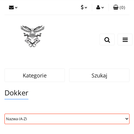
(
0
)
PLN
Zaloguj się
Zarejestruj się
EUR
Dodaj zgłoszenie
CZK
Kategorie
Szukaj
Dokker