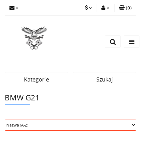
(
0
)
PLN
Zaloguj się
Zarejestruj się
EUR
Dodaj zgłoszenie
CZK
Kategorie
Szukaj
BMW G21