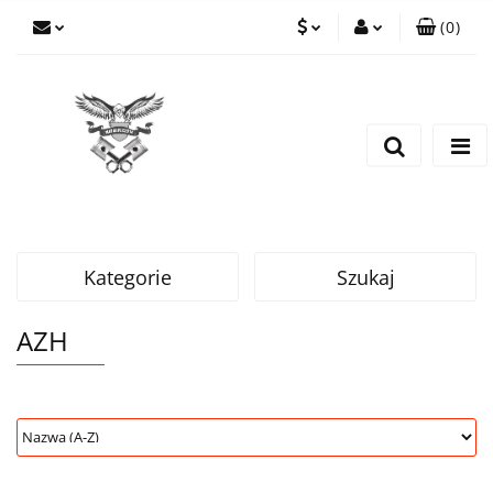
(
0
)
PLN
Zaloguj się
Zarejestruj się
EUR
Dodaj zgłoszenie
CZK
Kategorie
Szukaj
AZH