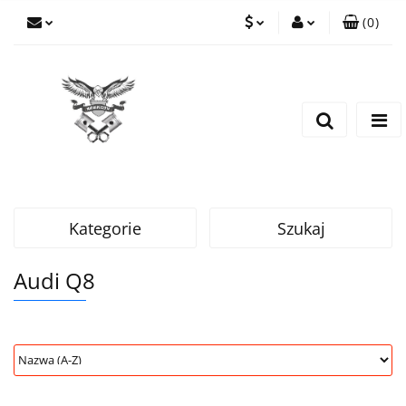
(
0
)
PLN
Zaloguj się
Zarejestruj się
EUR
Dodaj zgłoszenie
CZK
Kategorie
Szukaj
Audi Q8