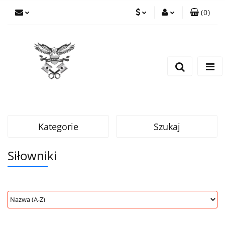
(
0
)
PLN
Zaloguj się
Zarejestruj się
EUR
Dodaj zgłoszenie
CZK
Kategorie
Szukaj
Siłowniki