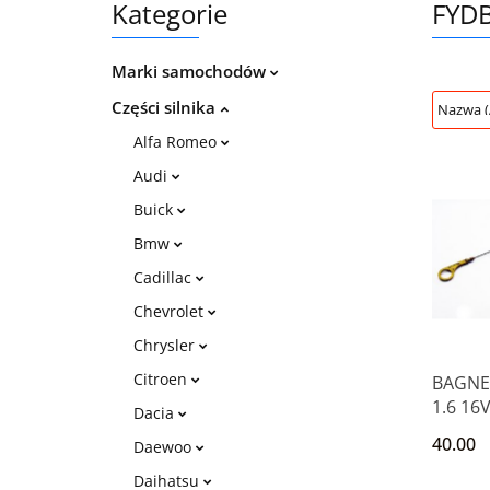
Kategorie
FYDB
Marki samochodów
Części silnika
Alfa Romeo
Audi
Buick
Bmw
Cadillac
Chevrolet
Chrysler
Citroen
BAGNET
1.6 16
Dacia
FOCUS
40.00
Daewoo
FIESTA
Daihatsu