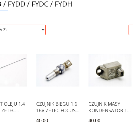
 / FYDD / FYDC / FYDH
 OLEJU 1.4
CZUJNIK BIEGU 1.6
CZUJNIK MASY
V ZETEC
16V ZETEC FOCUS I
KONDENSATOR 1.6
 I PUMA
PUMA FIESTA
16V ZETEC FOCUS
40.00
40.00
PUMA