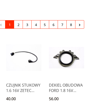
1
2
3
4
5
6
7
8
CZUJNIK STUKOWY
DEKIEL OBUDOWA
1.6 16V ZETEC
FORD 1.8 16V
FOCUS I PUMA
FOCUS ZETEC
40.00
56.00
FIESTA