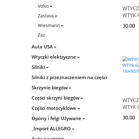
Volvo
WTYCZ
WTYK F
Zastava
1.6 16
Wiesmann
30.00
FIESTA
Zaz
Auta USA
Wtyczki elektryczne
Silniki
Silniki z przeznaczeniem na części
Skrzynie biegów
Części skrzyni biegów
WTYCZ
WTYK 
Części motocyklowe
FIESTA
30.00
Opony i felgi Używane
FOCUS
_Import ALLEGRO
Auta na części