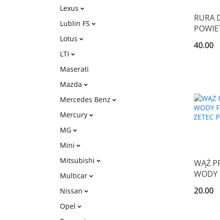
Lexus
RURA 
Lublin FS
POWIET
Lotus
16V FO
40.00
LTI
Maserati
Mazda
Mercedes Benz
Mercury
MG
Mini
Mitsubishi
WĄŻ P
WODY 
Multicar
16V Z
20.00
Nissan
FIESTA
Opel