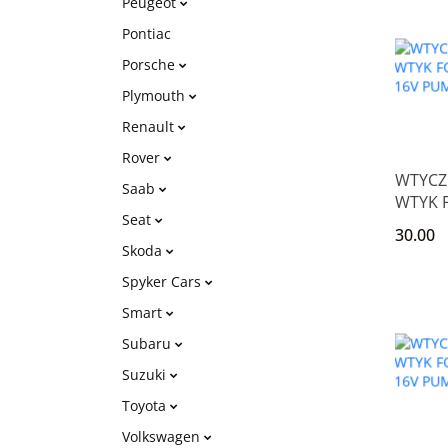
Peugeot
Pontiac
Porsche
Plymouth
Renault
Rover
WTYCZ
Saab
WTYK F
Seat
1.6 16
30.00
FIESTA
Skoda
Spyker Cars
Smart
Subaru
Suzuki
Toyota
Volkswagen