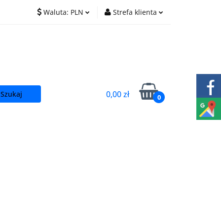
Waluta:
PLN
Strefa klienta
O nas
Praca
PLN
Zaloguj się
EUR
Zarejestruj się
CZK
Dodaj zgłoszenie
0,00 zł
0
t