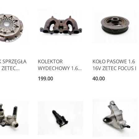
K SPRZĘGŁA
KOLEKTOR
KOŁO PASOWE 1.6
V ZETEC
WYDECHOWY 1.6
16V ZETEC FOCUS I
 PUMA
16V FIESTA MK4
199.00
40.00
SPORT FOCUS