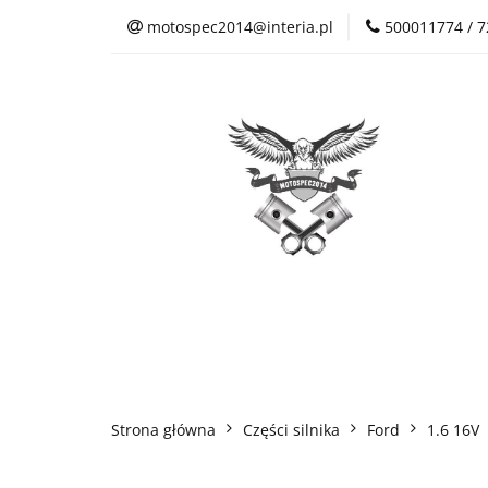
motospec2014@interia.pl
500011774 / 
Sklep Auto Części
Kontakt
Sklep Auto Części
Regulamin sklepu
Strona główna
Części silnika
Ford
1.6 16V