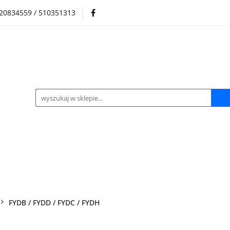
720834559 / 510351313
Regulamin sklepu
Skup samochodów i silników
Skup samochodów i silników
O nas
Praca
Kontak
FYDB / FYDD / FYDC / FYDH