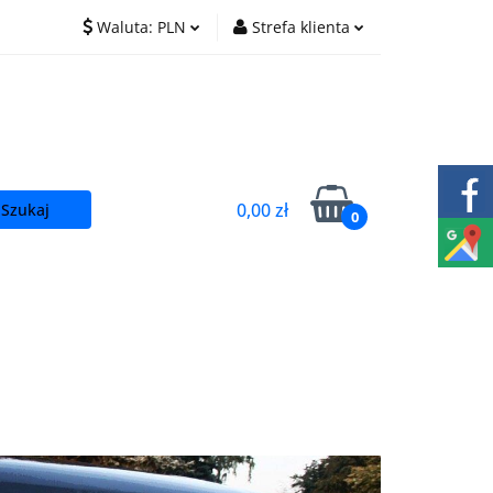
Waluta:
PLN
Strefa klienta
O nas
Praca
PLN
Zaloguj się
EUR
Zarejestruj się
CZK
Dodaj zgłoszenie
0,00 zł
0
t