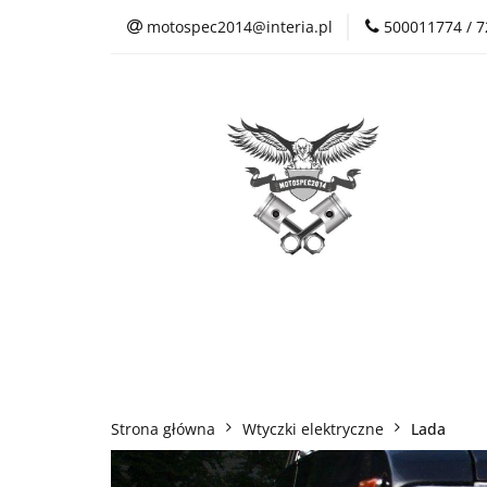
motospec2014@interia.pl
500011774 / 
Sklep Auto Części
Kontakt
Sklep Auto Części
Regulamin sklepu
Strona główna
Wtyczki elektryczne
Lada