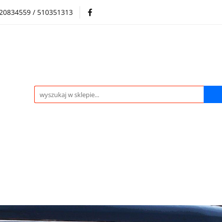
720834559 / 510351313
Regulamin sklepu
Skup samochodów i silników
Skup samochodów i silników
O nas
Praca
Kontak