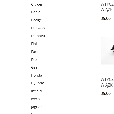
WTYCZ
Citroen
WIĄZKI
Dacia
NADES
35.00
Dodge
1.6
Daewoo
Daihatsu
Fiat
Ford
Fso
Gaz
Honda
Produk
WTYCZ
Hyundai
WIĄZKI
NADES
Infiniti
35.00
1.6
Iveco
Jaguar