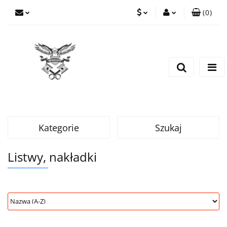
(
0
)
PLN
Zaloguj się
Zarejestruj się
EUR
Dodaj zgłoszenie
CZK
Kategorie
Szukaj
Listwy, nakładki