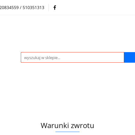
720834559 / 510351313
Regulamin sklepu
Skup samochodów i silników
Skup samochodów i silników
O nas
Praca
Kontak
Warunki zwrotu