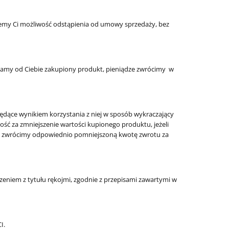
ajemy Ci możliwość odstąpienia od umowy sprzedaży, bez
mamy od Ciebie zakupiony produkt, pieniądze zwrócimy w
będące wynikiem korzystania z niej w sposób wykraczający
ść za zmniejszenie wartości kupionego produktu, jeżeli
dku zwrócimy odpowiednio pomniejszoną kwotę zwrotu za
niem z tytułu rękojmi, zgodnie z przepisami zawartymi w
I.