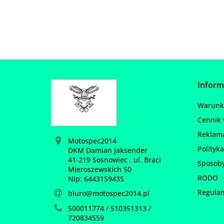
Inform
Warunki
Cennik 
Reklam
Motospec2014
Polityka
DKM Damian Jaksender
41-219 Sosnowiec , ul. Braci
Sposoby
Mieroszewskich 50
RODO
Nip: 6443159435
Regula
biuro@motospec2014.pl
500011774 / 510351313 /
720834559