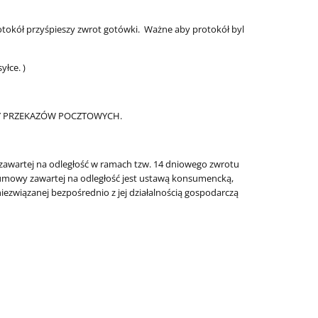
otokół przyśpieszy zwrot gotówki. Ważne aby protokół byl
yłce. )
MY PRZEKAZÓW POCZTOWYCH.
awartej na odległość w ramach tzw. 14 dniowego zwrotu
d umowy zawartej na odległość jest ustawą konsumencką,
ezwiązanej bezpośrednio z jej działalnością gospodarczą