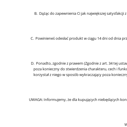
B. Dążąc do zapewnienia Ci jak największej satysfakcj
C. Powinieneś odesłać produkt w ciągu 14 dni od dnia 
D. Ponadto, zgodnie z prawem (Zgodnie z art. 34 tej ust
poza konieczny do stwierdzenia charakteru, cech i fun
korzystał z niego w sposób wykraczający poza koniecz
UWAGA: Informujemy, że dla kupujących niebędących kons
W