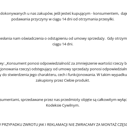
i z dokonywanych u nas zakupów, jeśli jesteś kupującym - konsumentem, d
podawania przyczyny w ciągu 14 dni od otrzymania przesyłki.
przesłania nam oświadczenia o odstąpieniu od umowy sprzedaży. Gdy otrzy
ciągu 14 dni.
awy: „Konsument ponosi odpowiedzialność za zmniejszenie wartości rzeczy 
kcjonowania rzeczy) odstępujący od umowy sprzedaży ponosi odpowiedzialno
ny do stwierdzenia jego charakteru, cech i funkcjonowania. W takim wypa
zakupiony przez Ciebie produkt.
umentami, sprzedawane przez nas przedmioty objęte są całkowitym wyłącze
Kodeksie Cywilnym.
 PRZYPADKU ZWROTU JAK I REKLAMACJI NIE ZWRACAMY ZA MONTAŻ CZĘSC