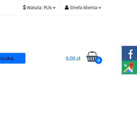
Waluta:
PLN
Strefa klienta
O nas
Praca
PLN
Zaloguj się
EUR
Zarejestruj się
CZK
Dodaj zgłoszenie
0,00 zł
0
t