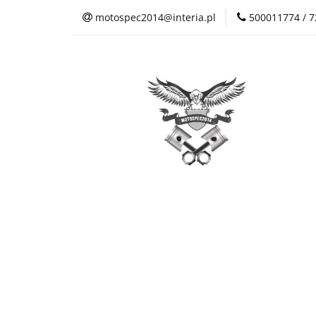
motospec2014@interia.pl
500011774 / 
Sklep Auto Części
Kontakt
Sklep Auto Części
Regulamin sklepu