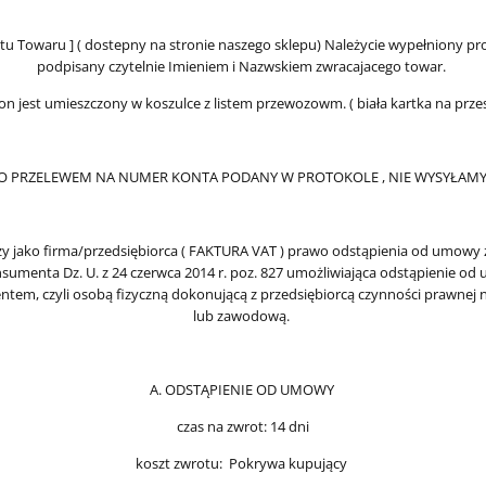
tu Towaru ] ( dostepny na stronie naszego sklepu) Należycie wypełniony pr
podpisany czytelnie Imieniem i Nazwskiem zwracajacego towar.
n jest umieszczony w koszulce z listem przewozowm. ( biała kartka na przes
O PRZELEWEM NA NUMER KONTA PODANY W PROTOKOLE , NIE WYSYŁA
 jako firma/przedsiębiorca ( FAKTURA VAT ) prawo odstąpienia od umowy z
onsumenta Dz. U. z 24 czerwca 2014 r. poz. 827 umożliwiająca odstąpienie o
tem, czyli osobą fizyczną dokonującą z przedsiębiorcą czynności prawnej ni
lub zawodową.
A. ODSTĄPIENIE OD UMOWY
czas na zwrot: 14 dni
koszt zwrotu: Pokrywa kupujący