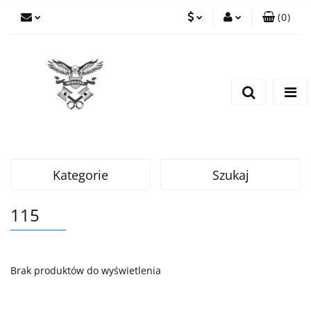
(
0
)
PLN
Zaloguj się
Zarejestruj się
EUR
Dodaj zgłoszenie
CZK
Kategorie
Szukaj
115
Brak produktów do wyświetlenia