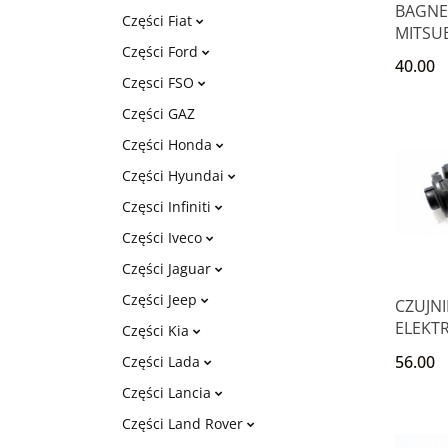
BAGNE
Części Fiat
MITSUB
Części Ford
GALAN
40.00
SPAC
Częsci FSO
Części GAZ
Części Honda
Części Hyundai
Częsci Infiniti
Części Iveco
Części Jaguar
Części Jeep
CZUJNI
ELEKT
Części Kia
2.5 V6
56.00
Części Lada
STRAT
Części Lancia
Części Land Rover