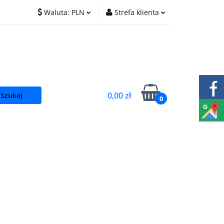
Waluta:
PLN
Strefa klienta
O nas
Praca
PLN
Zaloguj się
EUR
Zarejestruj się
CZK
Dodaj zgłoszenie
0,00 zł
0
t