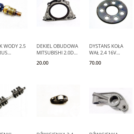
K WODY 2.5
DEKIEL OBUDOWA
DYSTANS KOŁA
RUS
MITSUBISHI 2.0D
WAŁ 2.4 16V
US SEBRING
GALANT LANCER
GRANDIS
20.00
70.00
T
SPAC
OUTLANDER
ECLIPSE