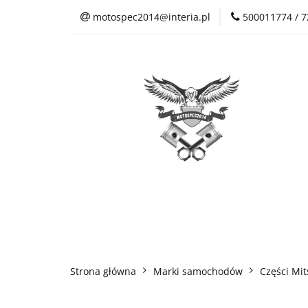
motospec2014@interia.pl
500011774 / 
Sklep Auto Części
Kontakt
Sklep Auto Części
Regulamin sklepu
Strona główna
Marki samochodów
Części Mit