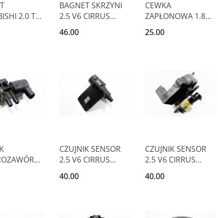
T
BAGNET SKRZYNI
CEWKA
ISHI 2.0 TD
2.5 V6 CIRRUS
ZAPŁONOWA 1.8
T LANCER
STRATUS SEBRING
16V GALANT V
46.00
25.00
GALAN
CARISMA LANCER
K
CZUJNIK SENSOR
CZUJNIK SENSOR
ROZAWÓR
2.5 V6 CIRRUS
2.5 V6 CIRRUS
 CIRRUS
STRATUS SEBRING
STRATUS SEBRING
40.00
40.00
US SEBRING
GALAN
GALAN