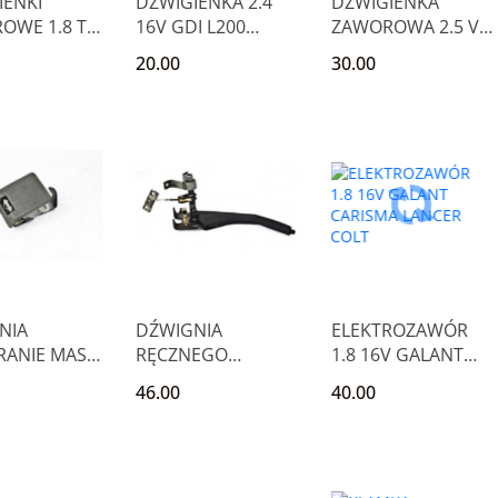
IENKI
DŹWIGIENKA 2.4
DŹWIGIENKA
OWE 1.8 TD
16V GDI L200
ZAWOROWA 2.5 V6
 IV SPACE
PAJERO
CIRRUS STRATUS
20.00
30.00
N
OUTLANDER I
SEBRING
NIA
DŹWIGNIA
ELEKTROZAWÓR
RANIE MASKI
RĘCZNEGO
1.8 16V GALANT
ISHI
MITSUBISHI
CARISMA LANCER
46.00
40.00
 VIII
GALANT VI GLS
COLT