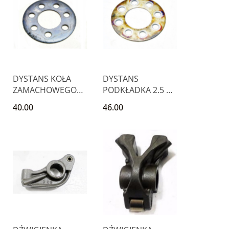
DYSTANS KOŁA
DYSTANS
ZAMACHOWEGO
PODKŁADKA 2.5 V6
1.8 16V GALANT V
CIRRUS STRATUS
40.00
46.00
CARISMA
SEBRING