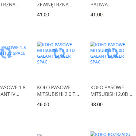
TRZNA
ZEWNĘTRZNA
PALIWA
YŁ
PRAWA
MITSUBISHI
41.00
41.00
ISHI
MITSUBISHI
GALANT VI GLS
 VI GL
GALANT VI GLS
PASOWE 1.8
KOŁO PASOWE
KOŁO PASOWE
ANT IV
MITSUBISHI 2.0 TD
MITSUBISHI 2.0D
 WAGON
GALANT LANCER
GALANT LANCER
46.00
38.00
SPAC
SPAC