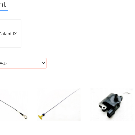
nt
Galant IX