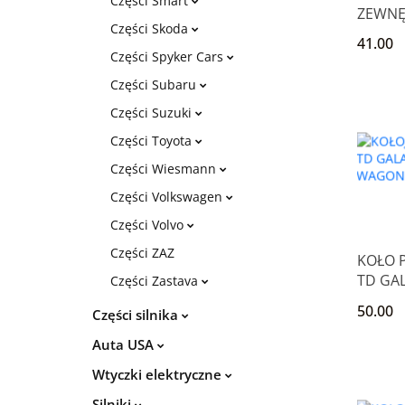
Części Smart
ZEWNĘ
Części Skoda
LEWY T
41.00
MITSUB
Części Spyker Cars
GALANT
Części Subaru
Części Suzuki
Części Toyota
Części Wiesmann
Części Volkswagen
Części Volvo
Części ZAZ
KOŁO 
TD GAL
Części Zastava
SPACE
50.00
Części silnika
Auta USA
Wtyczki elektryczne
Silniki