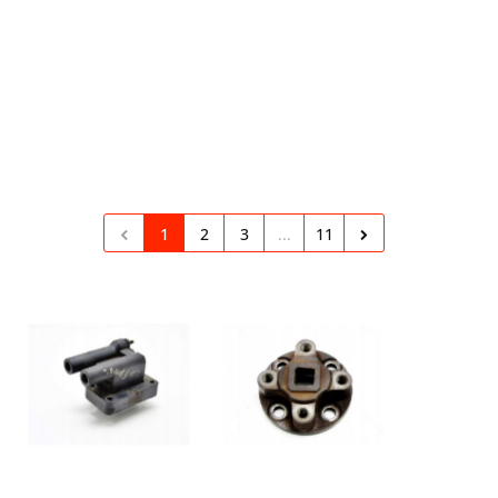
1
2
3
...
11