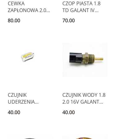
CEWKA
CZOP PIASTA 1.8
ZAPŁONOWA 2.0
TD GALANT IV
16V MITSUBISHI
SPACE WAGON
80.00
70.00
ECLIPSE 4G63
CZUJNIK
CZUJNIK WODY 1.8
UDERZENIA
2.0 16V GALANT
MITSUBISHI
LANCER SPACE
40.00
40.00
GALANT VI 2.0 GLS
WAGON