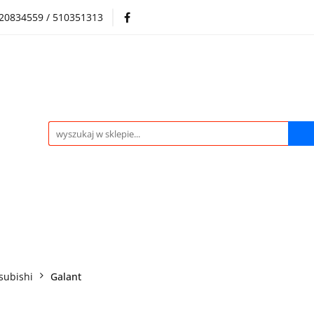
720834559 / 510351313
Regulamin sklepu
Skup samochodów i silników
Skup samochodów i silników
O nas
Praca
Kontak
subishi
Galant