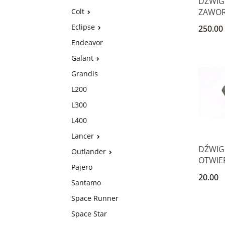
DZWIG
ZAWOR
Colt
GALANT
Eclipse
250.00
WAGO
Endeavor
Galant
Grandis
L200
L300
L400
Lancer
DŹWIG
Outlander
OTWIE
Pajero
MITSUB
20.00
GALANT
Santamo
Space Runner
Space Star