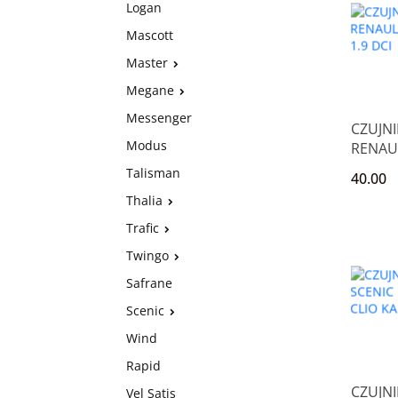
Logan
Mascott
Master
Megane
Messenger
CZUJNI
Modus
RENAUL
2 1.9 D
Talisman
40.00
Thalia
Trafic
Twingo
Safrane
Scenic
Wind
Rapid
CZUJNI
Vel Satis