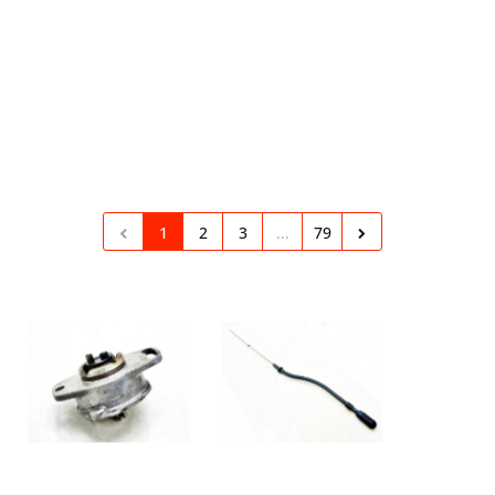
1
2
3
...
79