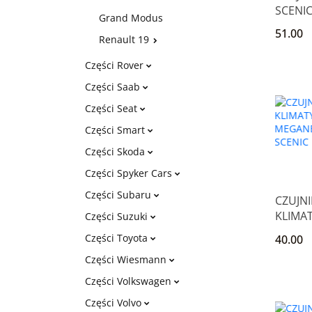
SCENI
Grand Modus
CLIO K
51.00
Renault 19
8V
Części Rover
Części Saab
Części Seat
Części Smart
Części Skoda
Części Spyker Cars
Części Subaru
CZUJNI
KLIMAT
Części Suzuki
16V M
Części Toyota
40.00
SCENI
Części Wiesmann
Części Volkswagen
Części Volvo