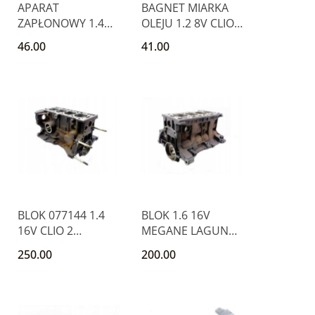
APARAT
BAGNET MIARKA
ZAPŁONOWY 1.4
OLEJU 1.2 8V CLIO II
8V MEGANE CLIO
KANGOO TWINGO
46.00
41.00
KANGOO
BLOK 077144 1.4
BLOK 1.6 16V
16V CLIO 2
MEGANE LAGUNA
MEGANE 2 THALIA
CLIO SCENIC
250.00
200.00
SCENIC