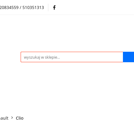
720834559 / 510351313
Regulamin sklepu
Skup samochodów i silników
Skup samochodów i silników
O nas
Praca
Kontak
ault
Clio