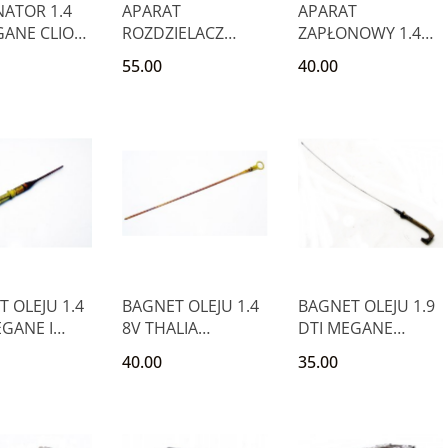
NATOR 1.4
APARAT
APARAT
GANE CLIO
ROZDZIELACZ
ZAPŁONOWY 1.4
OO
RENAULT 1.8 16V
8V MEGANE CLIO
55.00
40.00
CLIO I 19 CABRI
KANGOO
 OLEJU 1.4
BAGNET OLEJU 1.4
BAGNET OLEJU 1.9
GANE I
8V THALIA
DTI MEGANE
 THALIA
KANGOO LOGAN
LAGUNA SCENIC
40.00
35.00
SANDERO