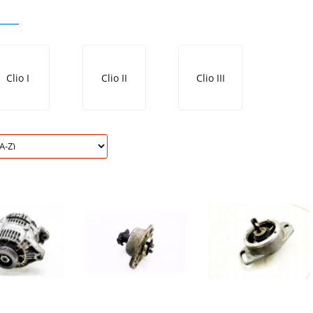
Clio I
Clio II
Clio III