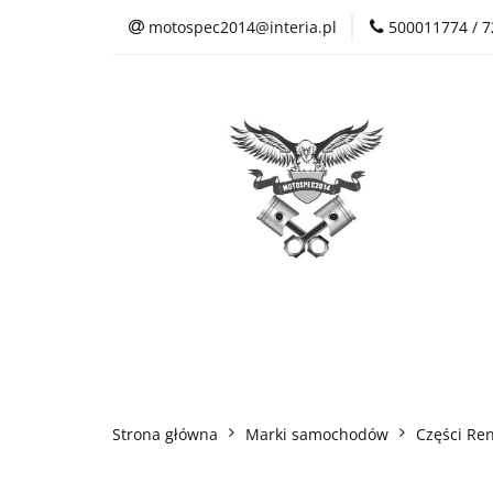
motospec2014@interia.pl
500011774 / 
Sklep Auto Części
Kontakt
Sklep Auto Części
Regulamin sklepu
Strona główna
Marki samochodów
Części Ren