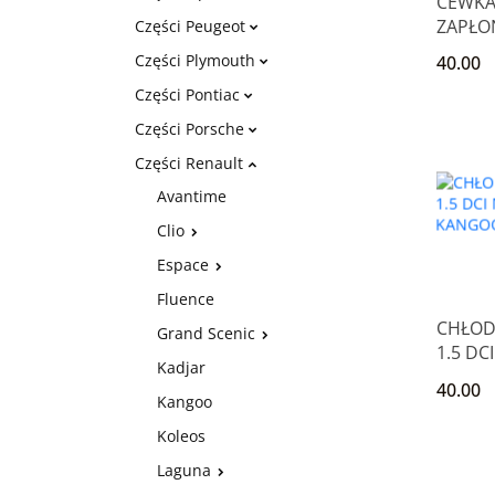
CEWK
ZAPŁO
Części Peugeot
16V C
Części Plymouth
40.00
THALIA
Części Pontiac
Części Porsche
Części Renault
Avantime
Clio
Espace
Fluence
CHŁOD
Grand Scenic
1.5 DC
Kadjar
CLIO 
40.00
SCENI
Kangoo
Koleos
Laguna