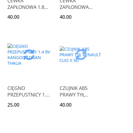
CEWKA
CEWKA
ZAPŁONOWA 1.8
ZAPŁONOWA
8V LAGUNA CLIO
RENAULT 1.6 8V
40.00
40.00
MEGANE
CLIO MEGANE
SCENI
CIĘGNO
CZUJNIK ABS
PRZEPUSTNICY 1.4
PRAWY TYŁ
8V KANGOO
RENAULT CLIO II 5D
25.00
40.00
LOGAN THALIA