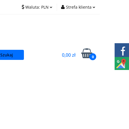
Waluta:
PLN
Strefa klienta
O nas
Praca
PLN
Zaloguj się
EUR
Zarejestruj się
CZK
Dodaj zgłoszenie
0,00 zł
0
t