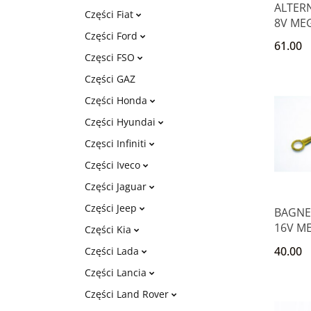
ALTER
Części Fiat
8V ME
Części Ford
KANG
61.00
Częsci FSO
Części GAZ
Części Honda
Części Hyundai
Częsci Infiniti
Części Iveco
Części Jaguar
Części Jeep
BAGNET
16V ME
Części Kia
SCENIC
40.00
Części Lada
CLIO
Części Lancia
Części Land Rover