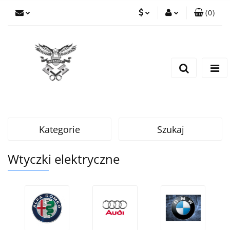
(
0
)
PLN
Zaloguj się
Zarejestruj się
EUR
Dodaj zgłoszenie
CZK
Kategorie
Szukaj
Wtyczki elektryczne