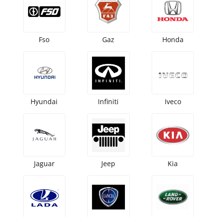
Fso
Gaz
Honda
Hyundai
Infiniti
Iveco
Jaguar
Jeep
Kia