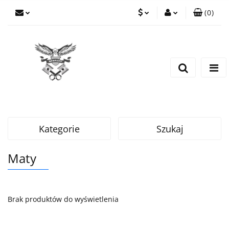
(
0
)
PLN
Zaloguj się
Zarejestruj się
EUR
Dodaj zgłoszenie
CZK
Kategorie
Szukaj
Maty
Brak produktów do wyświetlenia