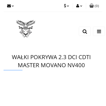
(
0
)
PLN
Zaloguj się
Zarejestruj się
EUR
Dodaj zgłoszenie
CZK
WAŁKI POKRYWA 2.3 DCI CDTI
MASTER MOVANO NV400