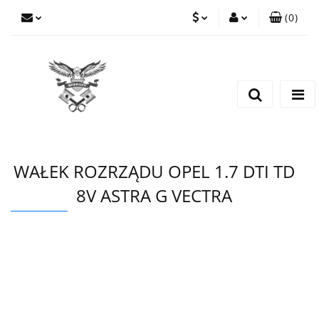
(
0
)
PLN
Zaloguj się
Zarejestruj się
EUR
Dodaj zgłoszenie
CZK
WAŁEK ROZRZĄDU OPEL 1.7 DTI TD
8V ASTRA G VECTRA