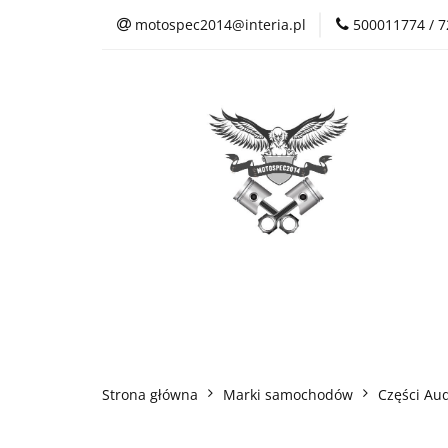
motospec2014@interia.pl
500011774 / 
Sklep Auto Części
Kontakt
Sklep Auto Części
Regulamin sklepu
Strona główna
Marki samochodów
Części Aud