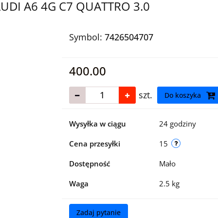
DI A6 4G C7 QUATTRO 3.0
Symbol:
7426504707
400.00
szt.
Do koszyka
Wysyłka w ciągu
24 godziny
Cena przesyłki
15
Dostępność
Mało
Waga
2.5 kg
Zadaj pytanie