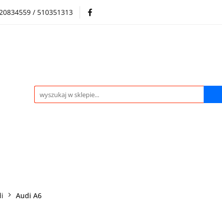
720834559 / 510351313
Regulamin sklepu
Skup samochodów i silników
Skup samochodów i silników
O nas
Praca
Kontak
i
Audi A6