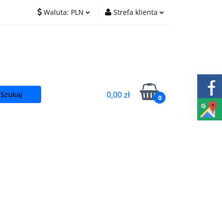
Waluta:
PLN
Strefa klienta
O nas
Praca
PLN
Zaloguj się
EUR
Zarejestruj się
CZK
Dodaj zgłoszenie
0,00 zł
0
t