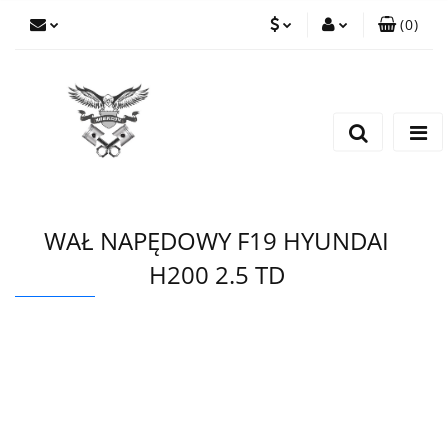
(
0
)
PLN
Zaloguj się
Zarejestruj się
EUR
Dodaj zgłoszenie
CZK
WAŁ NAPĘDOWY F19 HYUNDAI
H200 2.5 TD