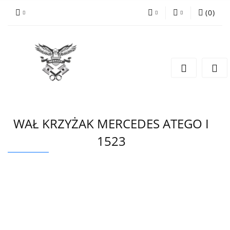
(
0
)
PLN
Zaloguj się
Zarejestruj się
EUR
Dodaj zgłoszenie
CZK
WAŁ KRZYŻAK MERCEDES ATEGO I
1523