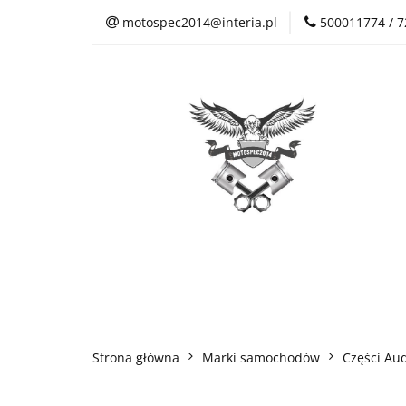
motospec2014@interia.pl
500011774 / 
Sklep Auto Części
Kontakt
Sklep Auto Części
Regulamin sklepu
Strona główna
Marki samochodów
Części Aud