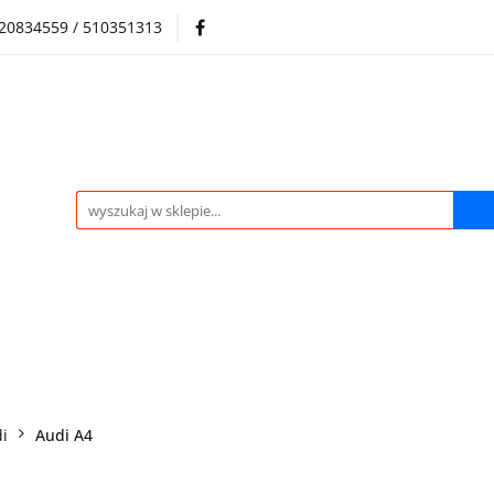
720834559 / 510351313
Regulamin sklepu
Skup samochodów i silników
Skup samochodów i silników
O nas
Praca
Kontak
i
Audi A4