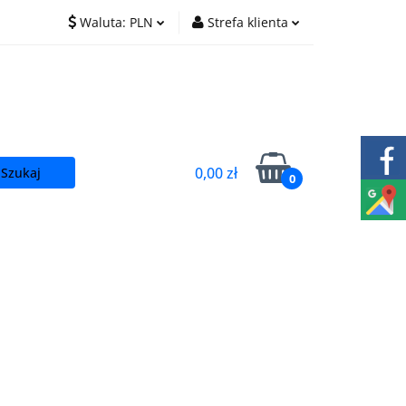
Waluta:
PLN
Strefa klienta
O nas
Praca
PLN
Zaloguj się
EUR
Zarejestruj się
CZK
Dodaj zgłoszenie
0,00 zł
0
t