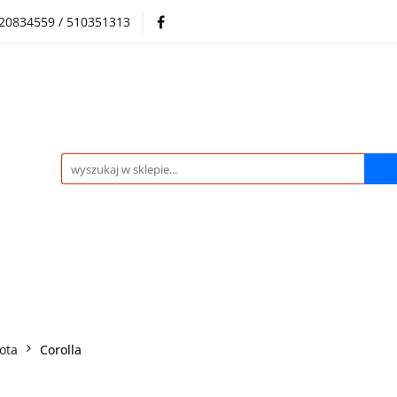
720834559 / 510351313
Regulamin sklepu
Skup samochodów i silników
Skup samochodów i silników
O nas
Praca
Kontak
ota
Corolla