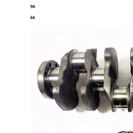
90
66