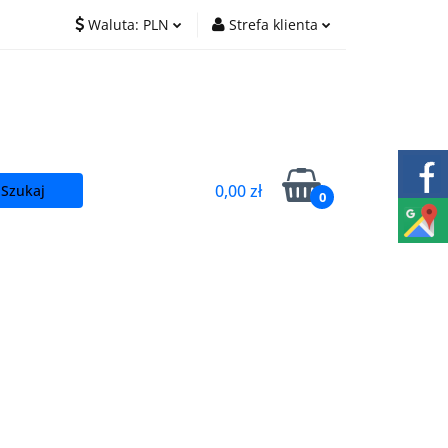
Waluta:
PLN
Strefa klienta
O nas
Praca
PLN
Zaloguj się
EUR
Zarejestruj się
CZK
Dodaj zgłoszenie
0,00 zł
0
t