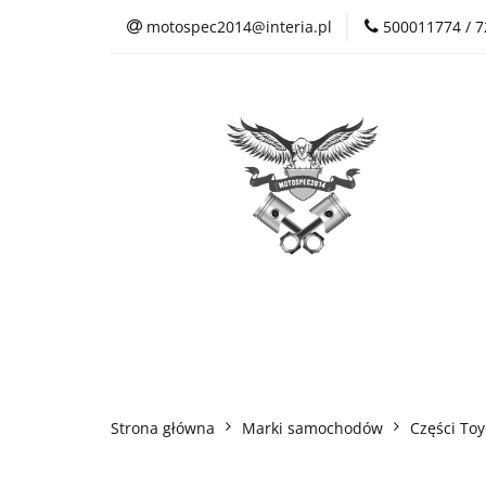
motospec2014@interia.pl
500011774 / 
Sklep Auto Części
Kontakt
Sklep Auto Części
Regulamin sklepu
Strona główna
Marki samochodów
Części Toy