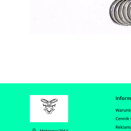
Inform
Warunki
Cennik 
Reklam
Motospec2014