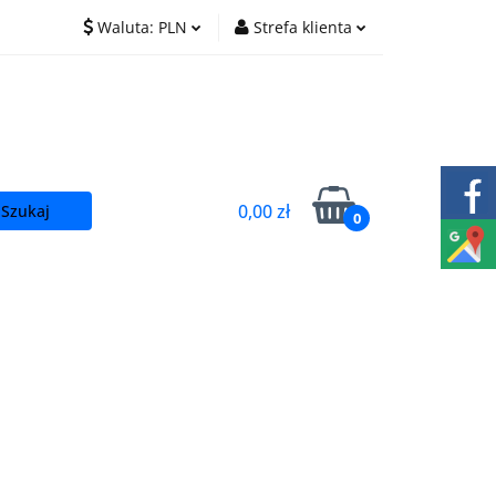
Waluta:
PLN
Strefa klienta
O nas
Praca
PLN
Zaloguj się
EUR
Zarejestruj się
CZK
Dodaj zgłoszenie
0,00 zł
0
t