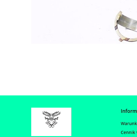
Inform
Warunki
Cennik 