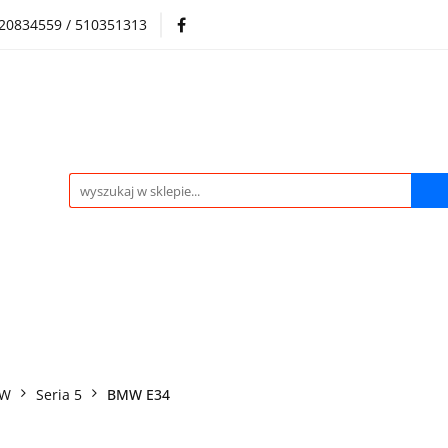
720834559 / 510351313
Regulamin sklepu
Skup samochodów i silników
Skup samochodów i silników
O nas
Praca
Kontak
MW
Seria 5
BMW E34