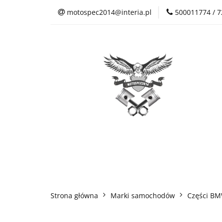
motospec2014@interia.pl
500011774 / 
Sklep Auto Części
Kontakt
Sklep Auto Części
Regulamin sklepu
Strona główna
Marki samochodów
Części B