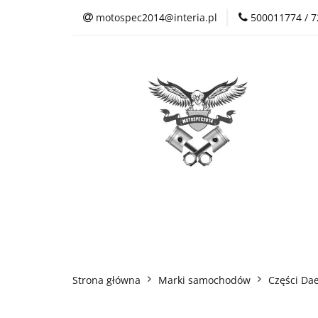
motospec2014@interia.pl
500011774 / 
Sklep Auto Części
Kontakt
Sklep Auto Części
Regulamin sklepu
Strona główna
Marki samochodów
Części Da