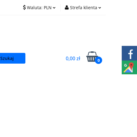
Waluta:
PLN
Strefa klienta
O nas
Praca
PLN
Zaloguj się
EUR
Zarejestruj się
CZK
Dodaj zgłoszenie
0,00 zł
0
t