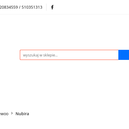
720834559 / 510351313
Regulamin sklepu
Skup samochodów i silników
Skup samochodów i silników
O nas
Praca
Kontak
ewoo
Nubira