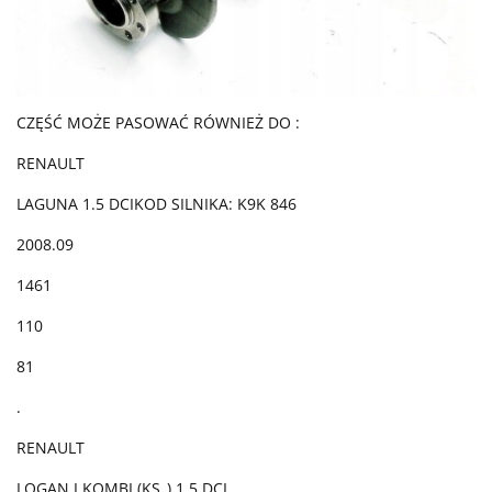
CZĘŚĆ MOŻE PASOWAĆ RÓWNIEŻ DO :
RENAULT
LAGUNA 1.5 DCIKOD SILNIKA: K9K 846
2008.09
1461
110
81
.
RENAULT
LOGAN I KOMBI (KS_) 1.5 DCI