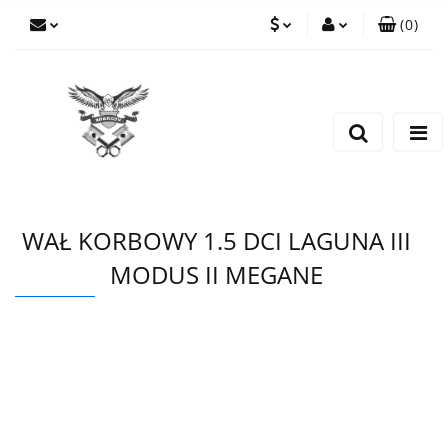
(
0
)
PLN
Zaloguj się
Zarejestruj się
EUR
Dodaj zgłoszenie
CZK
WAŁ KORBOWY 1.5 DCI LAGUNA III
MODUS II MEGANE