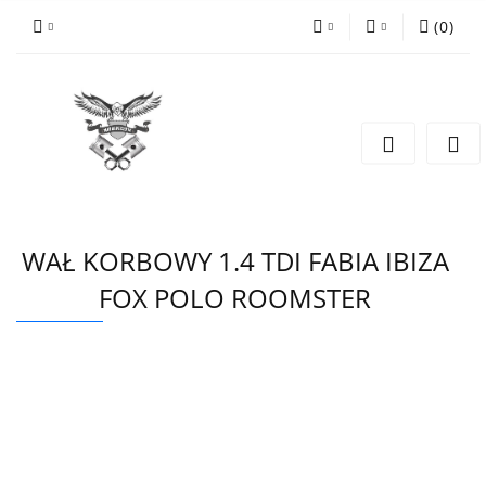
(
0
)
PLN
Zaloguj się
Zarejestruj się
EUR
Dodaj zgłoszenie
CZK
WAŁ KORBOWY 1.4 TDI FABIA IBIZA
FOX POLO ROOMSTER