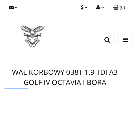
(
0
)
PLN
Zaloguj się
Zarejestruj się
EUR
Dodaj zgłoszenie
CZK
WAŁ KORBOWY 038T 1.9 TDI A3
GOLF IV OCTAVIA I BORA