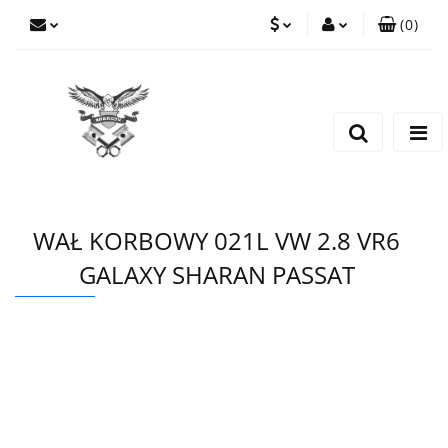
(
0
)
PLN
Zaloguj się
Zarejestruj się
EUR
Dodaj zgłoszenie
CZK
WAŁ KORBOWY 021L VW 2.8 VR6
GALAXY SHARAN PASSAT