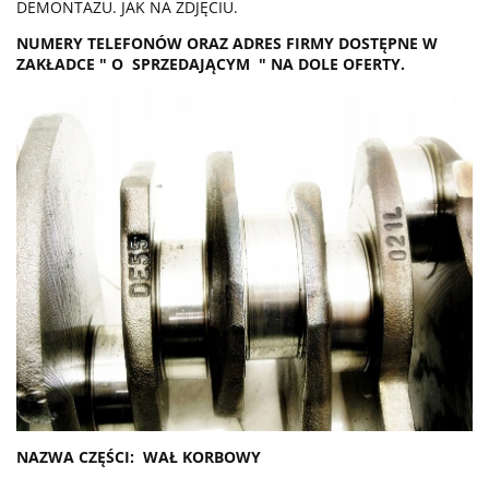
DEMONTAŻU. JAK NA ZDJĘCIU.
NUMERY TELEFONÓW ORAZ ADRES FIRMY DOSTĘPNE W
ZAKŁADCE " O SPRZEDAJĄCYM " NA DOLE OFERTY.
NAZWA CZĘŚCI: WAŁ KORBOWY