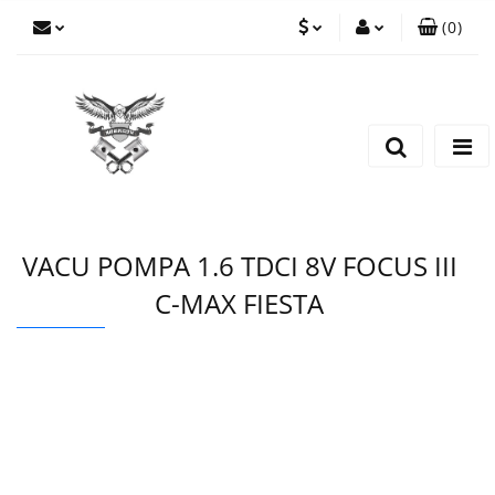
(
0
)
PLN
Zaloguj się
Zarejestruj się
EUR
Dodaj zgłoszenie
CZK
VACU POMPA 1.6 TDCI 8V FOCUS III
C-MAX FIESTA