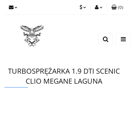
(
0
)
PLN
Zaloguj się
Zarejestruj się
EUR
Dodaj zgłoszenie
CZK
TURBOSPRĘŻARKA 1.9 DTI SCENIC
CLIO MEGANE LAGUNA