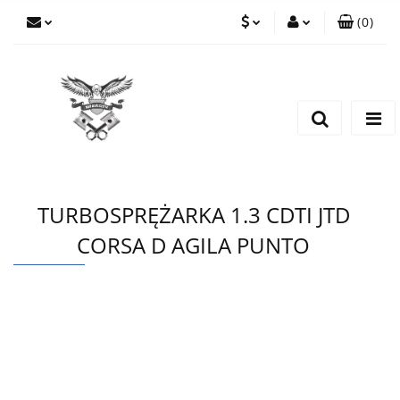
(
0
)
PLN
Zaloguj się
Zarejestruj się
EUR
Dodaj zgłoszenie
CZK
TURBOSPRĘŻARKA 1.3 CDTI JTD
CORSA D AGILA PUNTO