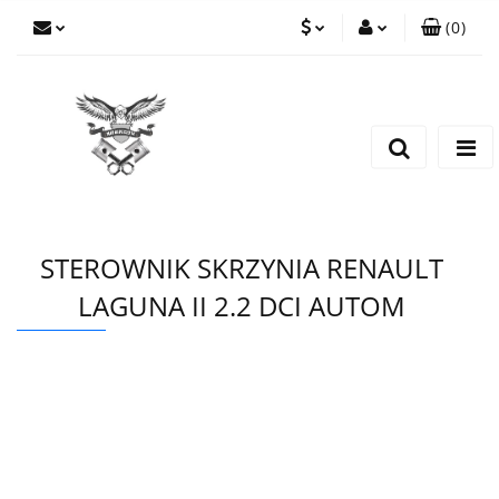
(
0
)
PLN
Zaloguj się
Zarejestruj się
EUR
Dodaj zgłoszenie
CZK
STEROWNIK SKRZYNIA RENAULT
LAGUNA II 2.2 DCI AUTOM