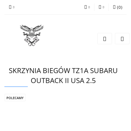
(
0
)
PLN
Zaloguj się
Zarejestruj się
EUR
Dodaj zgłoszenie
CZK
SKRZYNIA BIEGÓW TZ1A SUBARU
OUTBACK II USA 2.5
POLECAMY