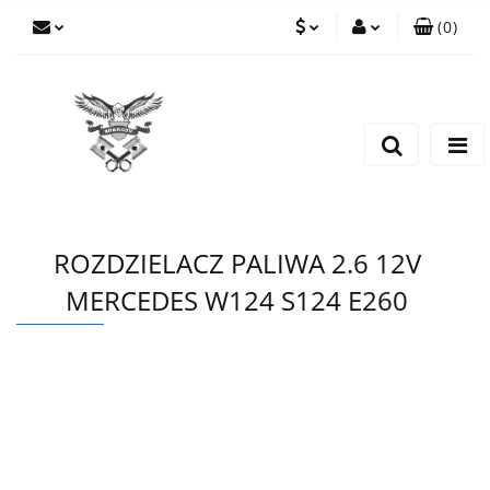
(
0
)
PLN
Zaloguj się
Zarejestruj się
EUR
Dodaj zgłoszenie
CZK
ROZDZIELACZ PALIWA 2.6 12V
MERCEDES W124 S124 E260