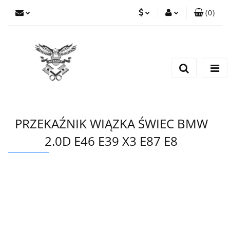
(
0
)
PLN
Zaloguj się
Zarejestruj się
EUR
Dodaj zgłoszenie
CZK
PRZEKAŹNIK WIĄZKA ŚWIEC BMW
2.0D E46 E39 X3 E87 E8