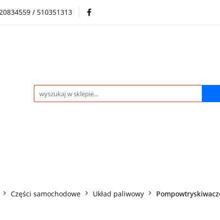
720834559 / 510351313
Regulamin sklepu
Skup samochodów i silników
Skup samochodów i silników
O nas
Praca
Kontak
Części samochodowe
Układ paliwowy
Pompowtryskiwacz