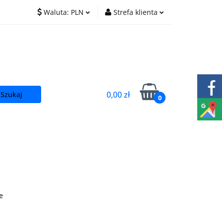
Waluta:
PLN
Strefa klienta
O nas
Praca
PLN
Zaloguj się
EUR
Zarejestruj się
CZK
Dodaj zgłoszenie
0,00 zł
0
t
e