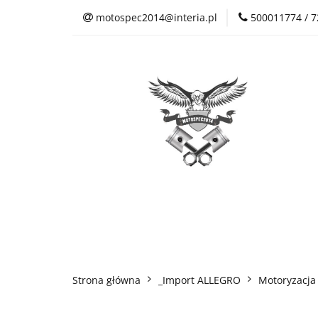
motospec2014@interia.pl
500011774 / 
Sklep Auto Części
Kontakt
Sklep Auto Części
Regulamin sklepu
Strona główna
_Import ALLEGRO
Motoryzacja