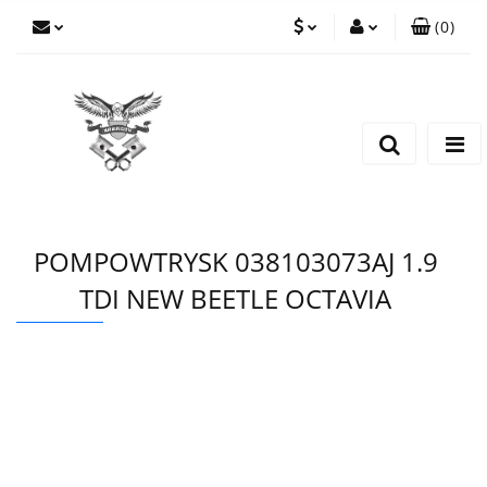
(
0
)
PLN
Zaloguj się
Zarejestruj się
EUR
Dodaj zgłoszenie
CZK
POMPOWTRYSK 038103073AJ 1.9
TDI NEW BEETLE OCTAVIA