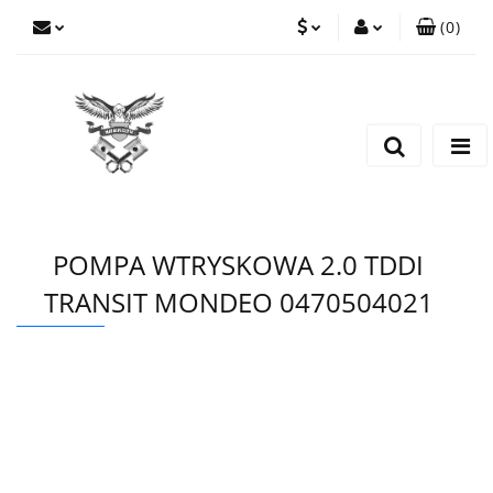
(
0
)
PLN
Zaloguj się
Zarejestruj się
EUR
Dodaj zgłoszenie
CZK
POMPA WTRYSKOWA 2.0 TDDI
TRANSIT MONDEO 0470504021