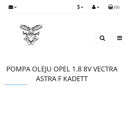
(
0
)
PLN
Zaloguj się
Zarejestruj się
EUR
Dodaj zgłoszenie
CZK
POMPA OLEJU OPEL 1.8 8V VECTRA
ASTRA F KADETT