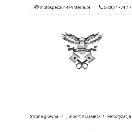
motospec2014@interia.pl
500011774 / 
Sklep Auto Części
Kontakt
Sklep Auto Części
Regulamin sklepu
Strona główna
_Import ALLEGRO
Motoryzacja