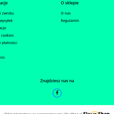
acje
O sklepie
 zwrotu
O nas
wysyłek
Regulamin
acje
 cookies
 płatności
min
Znajdziesz nas na
Sklep internetowy na oprogramowaniu Sky-Shop.pl