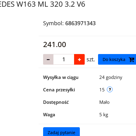
DES W163 ML 320 3.2 V6
Symbol:
6863971343
241.00
szt.
Do koszyka
Wysyłka w ciągu
24 godziny
Cena przesyłki
15
Dostępność
Mało
Waga
5 kg
Zadaj pytanie