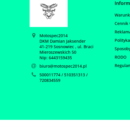
Inform
Warunki
Cennik 
Reklam
Motospec2014
Polityka
DKM Damian Jaksender
41-219 Sosnowiec , ul. Braci
Sposoby
Mieroszewskich 50
RODO
Nip: 6443159435
Regula
biuro@motospec2014.pl
500011774 / 510351313 /
720834559