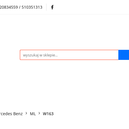
720834559 / 510351313
Regulamin sklepu
Skup samochodów i silników
Skup samochodów i silników
O nas
Praca
Kontak
rcedes Benz
ML
W163