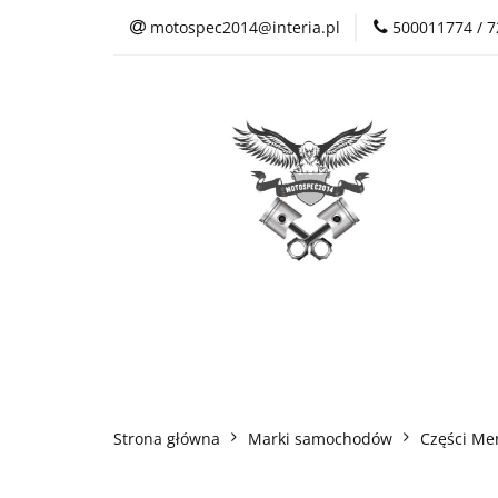
motospec2014@interia.pl
500011774 / 
Sklep Auto Części
Kontakt
Sklep Auto Części
Regulamin sklepu
Strona główna
Marki samochodów
Części Me