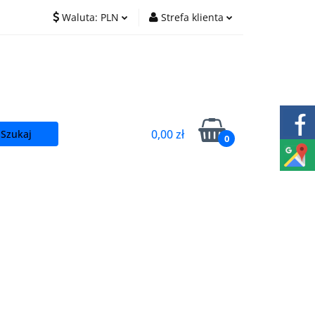
Waluta:
PLN
Strefa klienta
O nas
Praca
PLN
Zaloguj się
EUR
Zarejestruj się
CZK
Dodaj zgłoszenie
0,00 zł
0
t