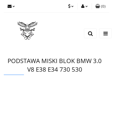
(
0
)
PLN
Zaloguj się
Zarejestruj się
EUR
Dodaj zgłoszenie
CZK
PODSTAWA MISKI BLOK BMW 3.0
V8 E38 E34 730 530