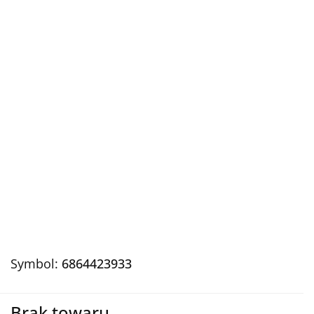
Symbol:
6864423933
Brak towaru