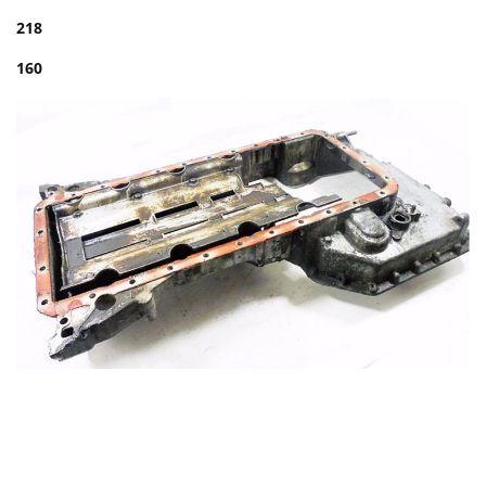
218
160