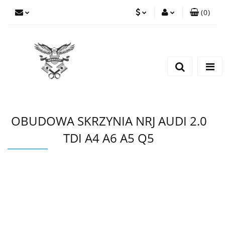
(
0
)
PLN
Zaloguj się
Zarejestruj się
EUR
Dodaj zgłoszenie
CZK
OBUDOWA SKRZYNIA NRJ AUDI 2.0
TDI A4 A6 A5 Q5