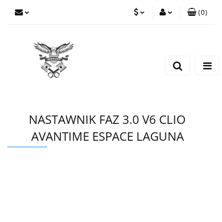
(
0
)
PLN
Zaloguj się
Zarejestruj się
EUR
Dodaj zgłoszenie
CZK
NASTAWNIK FAZ 3.0 V6 CLIO
AVANTIME ESPACE LAGUNA