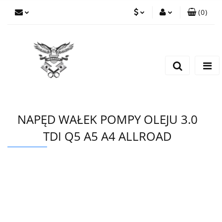
(
0
)
PLN
Zaloguj się
Zarejestruj się
EUR
Dodaj zgłoszenie
CZK
NAPĘD WAŁEK POMPY OLEJU 3.0
TDI Q5 A5 A4 ALLROAD