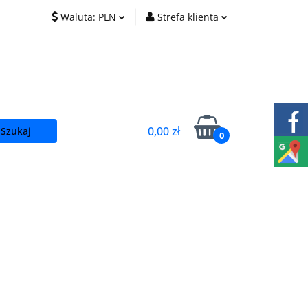
Waluta:
PLN
Strefa klienta
O nas
Praca
PLN
Zaloguj się
EUR
Zarejestruj się
CZK
Dodaj zgłoszenie
0,00 zł
0
t