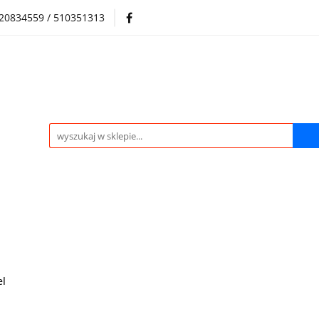
720834559 / 510351313
Regulamin sklepu
Skup samochodów i silników
Skup samochodów i silników
O nas
Praca
Kontak
el