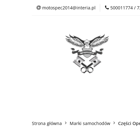
motospec2014@interia.pl
500011774 / 
Sklep Auto Części
Kontakt
Sklep Auto Części
Regulamin sklepu
Strona główna
Marki samochodów
Części Op