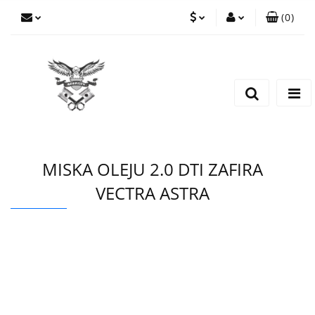
(
0
)
PLN
Zaloguj się
Zarejestruj się
EUR
Dodaj zgłoszenie
CZK
MISKA OLEJU 2.0 DTI ZAFIRA
VECTRA ASTRA