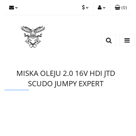
(
0
)
PLN
Zaloguj się
Zarejestruj się
EUR
Dodaj zgłoszenie
CZK
MISKA OLEJU 2.0 16V HDI JTD
SCUDO JUMPY EXPERT