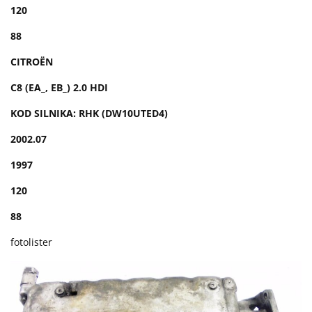
120
88
CITROËN
C8 (EA_, EB_) 2.0 HDI
KOD SILNIKA: RHK (DW10UTED4)
2002.07
1997
120
88
fotolister