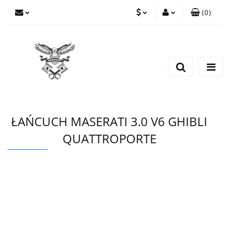
(
0
)
PLN
Zaloguj się
Zarejestruj się
EUR
Dodaj zgłoszenie
CZK
ŁAŃCUCH MASERATI 3.0 V6 GHIBLI
QUATTROPORTE